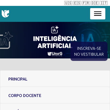
🇺🇸
🇪🇸
🇫🇷
🇩🇪
🇮🇹
INSCREVA-SE
NO VESTIBULAR
PRINCIPAL
CORPO DOCENTE